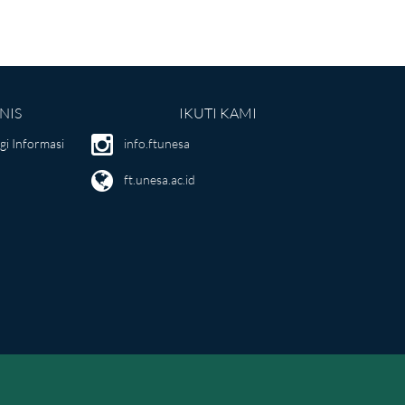
NIS
IKUTI KAMI
i Informasi
info.ftunesa
ft.unesa.ac.id