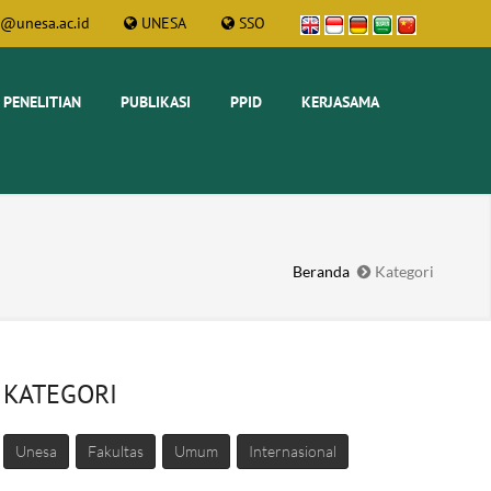
t@unesa.ac.id
UNESA
SSO
PENELITIAN
PUBLIKASI
PPID
KERJASAMA
Beranda
Kategori
KATEGORI
Unesa
Fakultas
Umum
Internasional