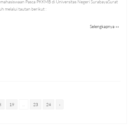
emahasiswaan Pasca PKKMB di Universitas Negeri SurabayaSurat
h melalui tautan berikut :
Selengkapnya »»
8
19
...
23
24
›