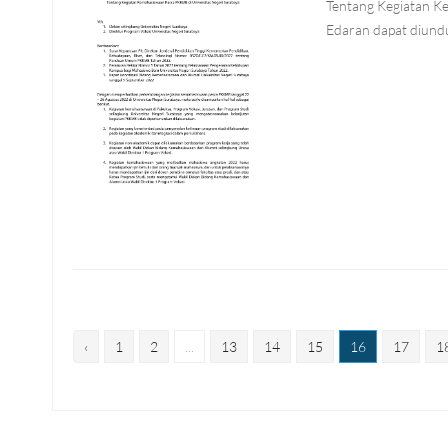
Tentang Kegiatan K
Edaran dapat diundu
‹
1
2
...
13
14
15
16
17
1