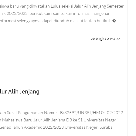
swa baru yang dinyatakan Lulus seleksi Jalur Alih Jenjang Semester
ik 2022/2023, berikut kami sampaikan informasi mengenai
nformasi selengkapnya dapat diunduh melalui tautan berikut :�
Selengkapnya »»
r Alih Jenjang
aikan Surat Pengumuman Nomor : B/82592/UN38.I/HM.04.02/2022
 Mahasiswa Baru Jalur Alih Jenjang D3 ke S1 Universitas Negeri
Genap Tahun Akademik 2022/2023.Universitas Negeri Suraba