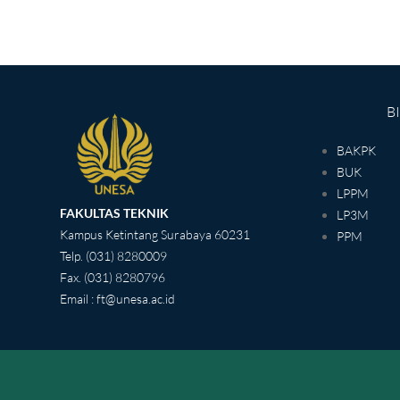
B
BAKPK
BUK
LPPM
FAKULTAS TEKNIK
LP3M
Kampus Ketintang Surabaya 60231
PPM
Telp. (031) 8280009
Fax. (031) 8280796
Email : ft@unesa.ac.id