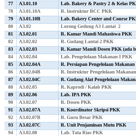
77
A3.01.10
Lab. Bakery & Pastry 2 & Kelas P
78
A3.01.10A
R. Instruktur BCC PKK
79
A3.01.10B
Lab. Bakery Center and Course P
80
A3.02
Lorong Gedung A3 Lantai 2
81
A3.02.01
R. Kamar Mandi Mahasiswa PKK
82
A3.02.02
R. Gudang Lantai 2 PKK
83
A3.02.03
R. Kamar Mandi Dosen PKK (ada b
84
A3.02.04
Lab. Pengelolaan Makanan I PKK
85
A3.02.04A
R. Persiapan Pengelolaan Makanan
86
A3.02.04B
R. Instruktur Pengelolaan Makana
87
A3.02.04C
R. Gudang Alat Pengelolaan Maka
88
A3.02.05
R. Kaprodi / Kalab PKK
89
A3.02.06
Lab. IPA PKK
90
A3.02.07
R. Dosen PKK
91
A3.02.07A
R. Koordinator Skripsi PKK
92
A3.02.07B
R. Guru Besar PKK
93
A3.02.07C
R. Unit Penjaminan Mutu PKK
94
A3.02.08
Lab. Tata Rias PKK