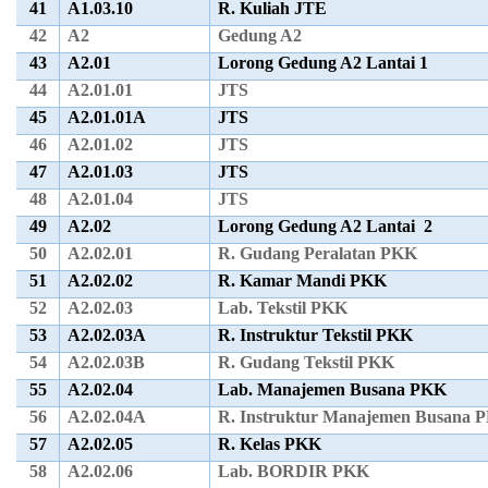
41
A1.03.10
R. Kuliah JTE
42
A2
Gedung A2
43
A2.01
Lorong Gedung A2 Lantai 1
44
A2.01.01
JTS
45
A2.01.01A
JTS
46
A2.01.02
JTS
47
A2.01.03
JTS
48
A2.01.04
JTS
49
A2.02
Lorong Gedung A2 Lantai 2
50
A2.02.01
R. Gudang Peralatan PKK
51
A2.02.02
R. Kamar Mandi PKK
52
A2.02.03
Lab. Tekstil PKK
53
A2.02.03A
R. Instruktur Tekstil PKK
54
A2.02.03B
R. Gudang Tekstil PKK
55
A2.02.04
Lab. Manajemen Busana PKK
56
A2.02.04A
R. Instruktur Manajemen Busana 
57
A2.02.05
R. Kelas PKK
58
A2.02.06
Lab. BORDIR PKK