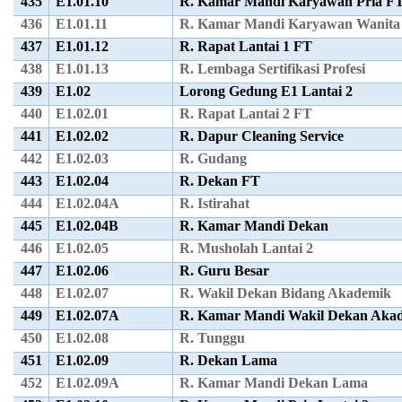
435
E1.01.10
R. Kamar Mandi Karyawan Pria F
436
E1.01.11
R. Kamar Mandi Karyawan Wanita
437
E1.01.12
R. Rapat Lantai 1 FT
438
E1.01.13
R. Lembaga Sertifikasi Profesi
439
E1.02
Lorong Gedung E1 Lantai 2
440
E1.02.01
R. Rapat Lantai 2 FT
441
E1.02.02
R. Dapur Cleaning Service
442
E1.02.03
R. Gudang
443
E1.02.04
R. Dekan FT
444
E1.02.04A
R. Istirahat
445
E1.02.04B
R. Kamar Mandi Dekan
446
E1.02.05
R. Musholah Lantai 2
447
E1.02.06
R. Guru Besar
448
E1.02.07
R. Wakil Dekan Bidang Akademik
449
E1.02.07A
R. Kamar Mandi Wakil Dekan Aka
450
E1.02.08
R. Tunggu
451
E1.02.09
R. Dekan Lama
452
E1.02.09A
R. Kamar Mandi Dekan Lama