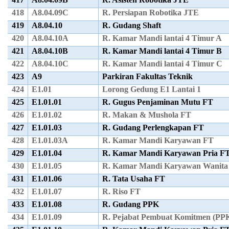
418
A8.04.09C
R. Persiapan Robotika JTE
419
A8.04.10
R. Gudang Shaft
420
A8.04.10A
R. Kamar Mandi lantai 4 Timur A
421
A8.04.10B
R. Kamar Mandi lantai 4 Timur B
422
A8.04.10C
R. Kamar Mandi lantai 4 Timur C
423
A9
Parkiran Fakultas Teknik
424
E1.01
Lorong Gedung E1 Lantai 1
425
E1.01.01
R. Gugus Penjaminan Mutu FT
426
E1.01.02
R. Makan & Mushola FT
427
E1.01.03
R. Gudang Perlengkapan FT
428
E1.01.03A
R. Kamar Mandi Karyawan FT
429
E1.01.04
R. Kamar Mandi Karyawan Pria F
430
E1.01.05
R. Kamar Mandi Karyawan Wanita
431
E1.01.06
R. Tata Usaha FT
432
E1.01.07
R. Riso FT
433
E1.01.08
R. Gudang PPK
434
E1.01.09
R. Pejabat Pembuat Komitmen (PP