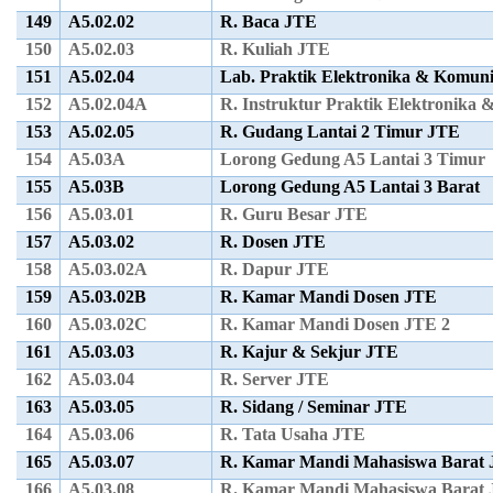
149
A5.02.02
R. Baca JTE
150
A5.02.03
R. Kuliah JTE
151
A5.02.04
Lab. Praktik Elektronika & Komun
152
A5.02.04A
R. Instruktur Praktik Elektronika
153
A5.02.05
R. Gudang Lantai 2 Timur JTE
154
A5.03A
Lorong Gedung A5 Lantai 3 Timur
155
A5.03B
Lorong Gedung A5 Lantai 3 Barat
156
A5.03.01
R. Guru Besar JTE
157
A5.03.02
R. Dosen JTE
158
A5.03.02A
R. Dapur JTE
159
A5.03.02B
R. Kamar Mandi Dosen JTE
160
A5.03.02C
R. Kamar Mandi Dosen JTE 2
161
A5.03.03
R. Kajur & Sekjur JTE
162
A5.03.04
R. Server JTE
163
A5.03.05
R. Sidang / Seminar JTE
164
A5.03.06
R. Tata Usaha JTE
165
A5.03.07
R. Kamar Mandi Mahasiswa Barat
166
A5.03.08
R. Kamar Mandi Mahasiswa Barat 