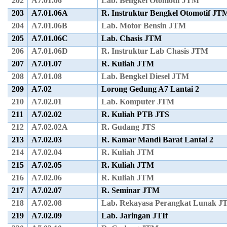
202
A7.01.06
Lab. Bengkel Otomotif JTM
203
A7.01.06A
R. Instruktur Bengkel Otomotif JT
204
A7.01.06B
Lab. Motor Bensin JTM
205
A7.01.06C
Lab. Chasis JTM
206
A7.01.06D
R. Instruktur Lab Chasis JTM
207
A7.01.07
R. Kuliah JTM
208
A7.01.08
Lab. Bengkel Diesel JTM
209
A7.02
Lorong Gedung A7 Lantai 2
210
A7.02.01
Lab. Komputer JTM
211
A7.02.02
R. Kuliah PTB JTS
212
A7.02.02A
R. Gudang JTS
213
A7.02.03
R. Kamar Mandi Barat Lantai 2
214
A7.02.04
R. Kuliah JTM
215
A7.02.05
R. Kuliah JTM
216
A7.02.06
R. Kuliah JTM
217
A7.02.07
R. Seminar JTM
218
A7.02.08
Lab. Rekayasa Perangkat Lunak JT
219
A7.02.09
Lab. Jaringan JTIf