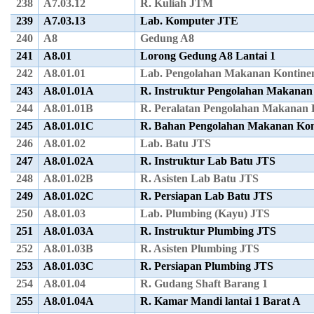
238
A7.03.12
R. Kuliah JTM
239
A7.03.13
Lab. Komputer JTE
240
A8
Gedung A8
241
A8.01
Lorong Gedung A8 Lantai 1
242
A8.01.01
Lab. Pengolahan Makanan Kontine
243
A8.01.01A
R. Instruktur Pengolahan Makanan
244
A8.01.01B
R. Peralatan Pengolahan Makanan 
245
A8.01.01C
R. Bahan Pengolahan Makanan Kon
246
A8.01.02
Lab. Batu JTS
247
A8.01.02A
R. Instruktur Lab Batu JTS
248
A8.01.02B
R. Asisten Lab Batu JTS
249
A8.01.02C
R. Persiapan Lab Batu JTS
250
A8.01.03
Lab. Plumbing (Kayu) JTS
251
A8.01.03A
R. Instruktur Plumbing JTS
252
A8.01.03B
R. Asisten Plumbing JTS
253
A8.01.03C
R. Persiapan Plumbing JTS
254
A8.01.04
R. Gudang Shaft Barang 1
255
A8.01.04A
R. Kamar Mandi lantai 1 Barat A