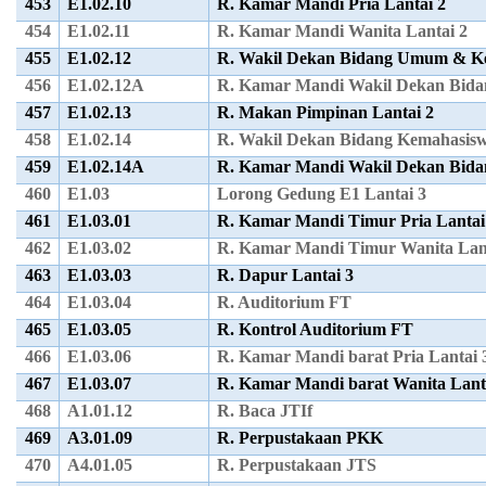
453
E1.02.10
R. Kamar Mandi Pria Lantai 2
454
E1.02.11
R. Kamar Mandi Wanita Lantai 2
455
E1.02.12
R. Wakil Dekan Bidang Umum & K
456
E1.02.12A
R. Kamar Mandi Wakil Dekan Bi
457
E1.02.13
R. Makan Pimpinan Lantai 2
458
E1.02.14
R. Wakil Dekan Bidang Kemahasis
459
E1.02.14A
R. Kamar Mandi Wakil Dekan Bid
460
E1.03
Lorong Gedung E1 Lantai 3
461
E1.03.01
R. Kamar Mandi Timur Pria Lantai
462
E1.03.02
R. Kamar Mandi Timur Wanita Lan
463
E1.03.03
R. Dapur Lantai 3
464
E1.03.04
R. Auditorium FT
465
E1.03.05
R. Kontrol Auditorium FT
466
E1.03.06
R. Kamar Mandi barat Pria Lantai 
467
E1.03.07
R. Kamar Mandi barat Wanita Lant
468
A1.01.12
R. Baca JTIf
469
A3.01.09
R. Perpustakaan PKK
470
A4.01.05
R. Perpustakaan JTS