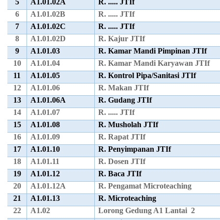
5
A1.01.02A
R. ..... JTIf
6
A1.01.02B
R. ..... JTIf
7
A1.01.02C
R. ..... JTIf
8
A1.01.02D
R. Kajur JTIf
9
A1.01.03
R. Kamar Mandi Pimpinan JTIf
10
A1.01.04
R. Kamar Mandi Karyawan JTIf
11
A1.01.05
R. Kontrol Pipa/Sanitasi JTIf
12
A1.01.06
R. Makan JTIf
13
A1.01.06A
R. Gudang JTIf
14
A1.01.07
R. ..... JTIf
15
A1.01.08
R. Musholah JTIf
16
A1.01.09
R. Rapat JTIf
17
A1.01.10
R. Penyimpanan JTIf
18
A1.01.11
R. Dosen JTIf
19
A1.01.12
R. Baca JTIf
20
A1.01.12A
R. Pengamat Microteaching
21
A1.01.13
R. Microteaching
22
A1.02
Lorong Gedung A1 Lantai 2