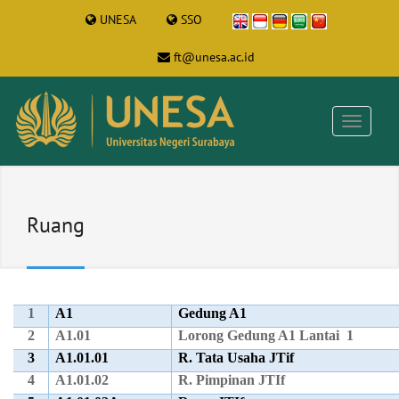
UNESA
SSO
ft@unesa.ac.id
Ruang
1
A1
Gedung A1
2
A1.01
Lorong Gedung A1 Lantai 1
3
A1.01.01
R. Tata Usaha JTif
4
A1.01.02
R. Pimpinan JTIf