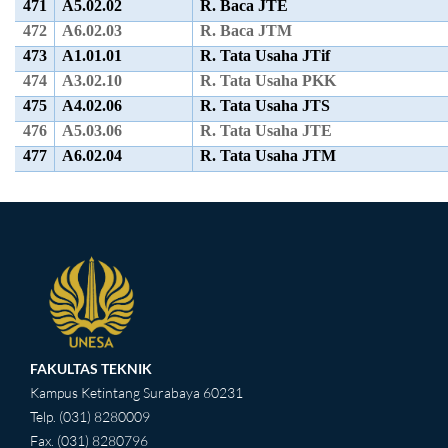
471
A5.02.02
R. Baca JTE
472
A6.02.03
R. Baca JTM
473
A1.01.01
R. Tata Usaha JTif
474
A3.02.10
R. Tata Usaha PKK
475
A4.02.06
R. Tata Usaha JTS
476
A5.03.06
R. Tata Usaha JTE
477
A6.02.04
R. Tata Usaha JTM
FAKULTAS TEKNIK
Kampus Ketintang Surabaya 60231
Telp. (031) 8280009
Fax. (031) 8280796