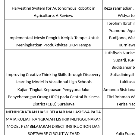
Harvesting System for Autonomous Robotic in
Reza rahmadian,
Agriculture: A Review.
Widyart
Ibrohim Ibroh
Pramono, Agun
Implementasi Mesin Pengiris Keripik Tempe Untuk
Budijono, Wa
Meningkatkan Produktivitas UKM Tempe
Kurniaw
Luthfiyah Nurlael
Suparji, IGP
Buditjahjant
Improving Creative Thinking Skills through Discovery
Sutiadiningsih
Learning Model in Vocational High Schools
Lukitasa
Kajian Tingkat Kepuasan Pengguna Jalur
Amanda Ristriana 
Penyeberangan Orang (JPO) pada Central Business
Fitri Rohmah W
District (CBD) Surabaya
Feriza Nad
MENINGKATKAN HASIL BELAJAR MAHASISWA PADA
MATA KULIAH RANGKAIAN LISTRIK MENGGUNAKAN
MODEL PEMBELAJARAN DIRECT INSTRUCTION DAN
SOFTWARE CIRCUIT WIZARD
Yulia Frans