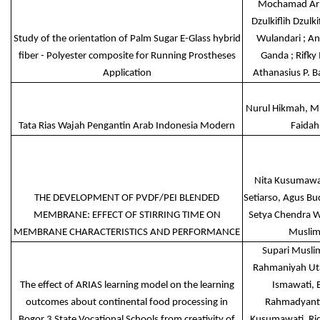
Mochamad Arid 
Dzulkiflih Dzulkif
Study of the orientation of Palm Sugar E-Glass hybrid
Wulandari ; An
fiber - Polyester composite for Running Prostheses
Ganda ; Rifky 
Application
Athanasius P. 
Nurul Hikmah, M
Tata Rias Wajah Pengantin Arab Indonesia Modern
Faidah
Nita Kusumawat
THE DEVELOPMENT OF PVDF/PEI BLENDED
Setiarso, Agus Bu
MEMBRANE: EFFECT OF STIRRING TIME ON
Setya Chendra W
MEMBRANE CHARACTERISTICS AND PERFORMANCE
Musli
Supari Musli
Rahmaniyah Uta
The effect of ARIAS learning model on the learning
Ismawati, E
outcomes about continental food processing in
Rahmadyanti
Bogor 3 State Vocational Schools from creativity of
Kusumawati, Ri