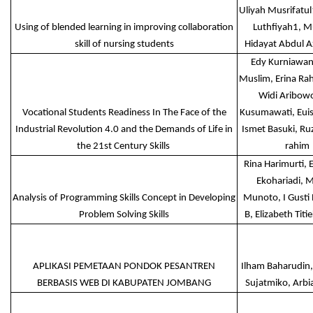
Uliyah Musrifatul
Using of blended learning in improving collaboration
Luthfiyah1, M
skill of nursing students
Hidayat Abdul Az
Edy Kurniawan
Muslim, Erina Ra
Widi Aribowo
Vocational Students Readiness In The Face of the
Kusumawati, Euis
Industrial Revolution 4.0 and the Demands of Life in
Ismet Basuki, Ruz
the 21st Century Skills
rahim
Rina Harimurti, 
Ekohariadi, 
Analysis of Programming Skills Concept in Developing
Munoto, I Gusti
Problem Solving Skills
B, Elizabeth Titi
APLIKASI PEMETAAN PONDOK PESANTREN
Ilham Baharudin
BERBASIS WEB DI KABUPATEN JOMBANG
Sujatmiko, Arbia