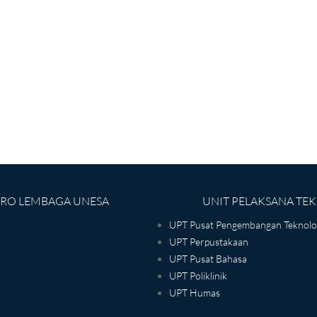
IRO LEMBAGA UNESA
UNIT PELAKSANA TEK
UPT Pusat Pengembangan Teknolog
UPT Perpustakaan
UPT Pusat Bahasa
UPT Poliklinik
UPT Humas