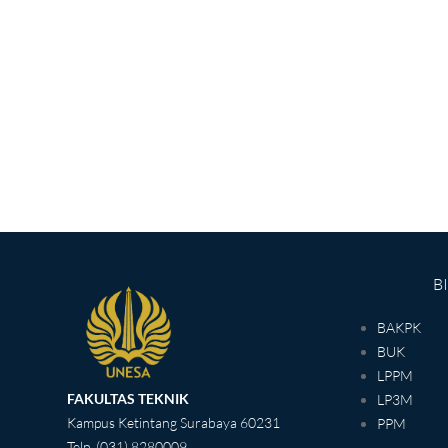
B
BAKPK
BUK
LPPM
FAKULTAS TEKNIK
LP3M
Kampus Ketintang Surabaya 60231
PPM
Telp. (031) 8280009