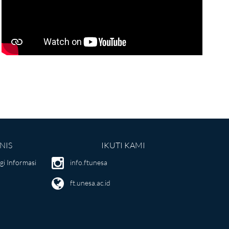
NIS
IKUTI KAMI
i Informasi
info.ftunesa
ft.unesa.ac.id