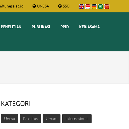
t@unesa.ac.id
UNESA
SSO
PENELITIAN
PUBLIKASI
PPID
KERJASAMA
KATEGORI
Unesa
Fakultas
Umum
Internasional