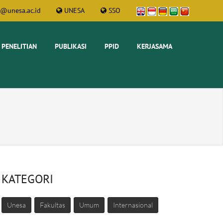
t@unesa.ac.id
UNESA
SSO
PENELITIAN
PUBLIKASI
PPID
KERJASAMA
KATEGORI
Unesa
Fakultas
Umum
Internasional