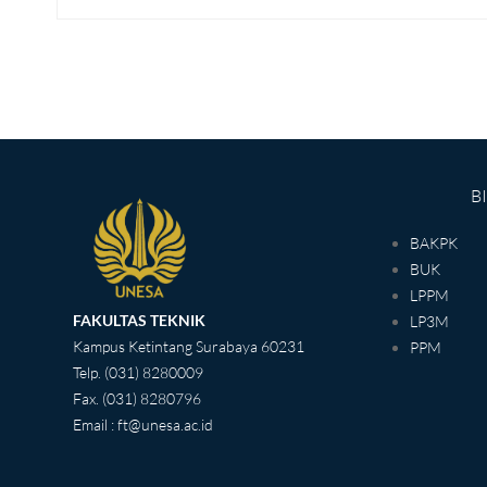
B
BAKPK
BUK
LPPM
FAKULTAS TEKNIK
LP3M
Kampus Ketintang Surabaya 60231
PPM
Telp. (031) 8280009
Fax. (031) 8280796
Email : ft@unesa.ac.id