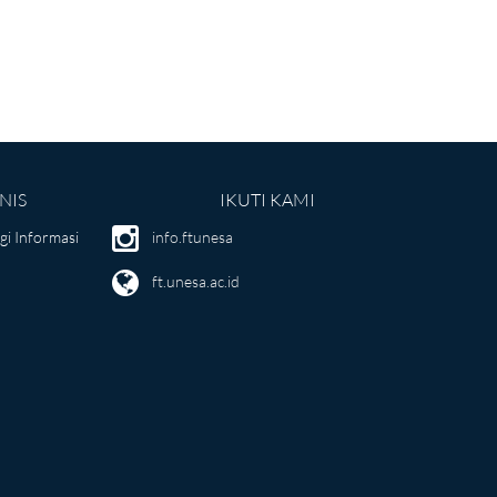
NIS
IKUTI KAMI
i Informasi
info.ftunesa
ft.unesa.ac.id