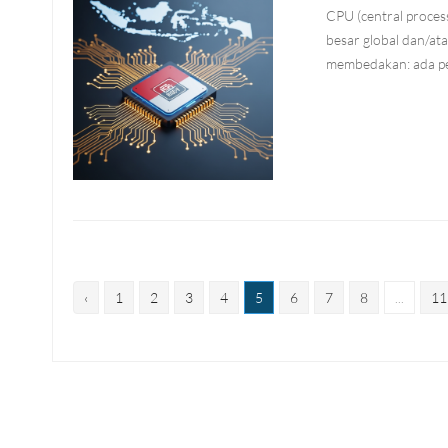
CPU (central proces
besar global dan/ata
membedakan: ada p
‹
1
2
3
4
5
6
7
8
...
11