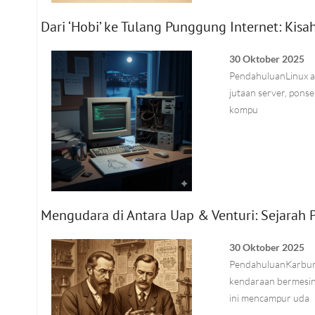
Dari ‘Hobi’ ke Tulang Punggung Internet: Kisa
30 Oktober 2025
PendahuluanLinux ad
jutaan server, ponse
kompu
Mengudara di Antara Uap & Venturi: Sejarah 
30 Oktober 2025
PendahuluanKarbura
kendaraan bermesin
ini mencampur uda