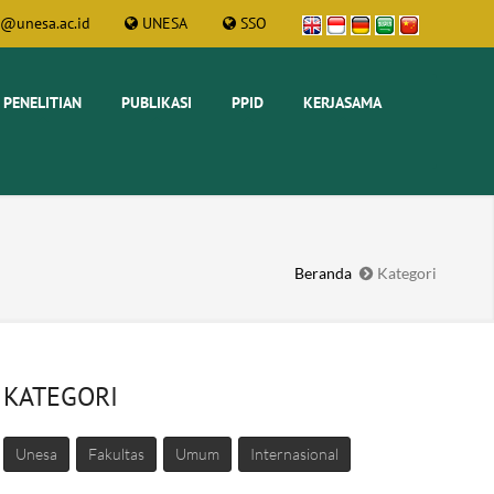
t@unesa.ac.id
UNESA
SSO
PENELITIAN
PUBLIKASI
PPID
KERJASAMA
Beranda
Kategori
KATEGORI
Unesa
Fakultas
Umum
Internasional