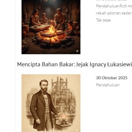
PendahuluanRoti me
rekah adonan sederha
Tak sepe
Mencipta Bahan Bakar: Jejak Ignacy Łukasiew
30 Oktober 2025
Pendahuluan