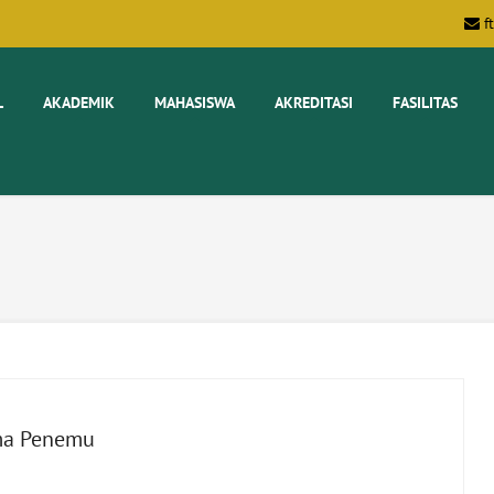
f
L
AKADEMIK
MAHASISWA
AKREDITASI
FASILITAS
ama Penemu