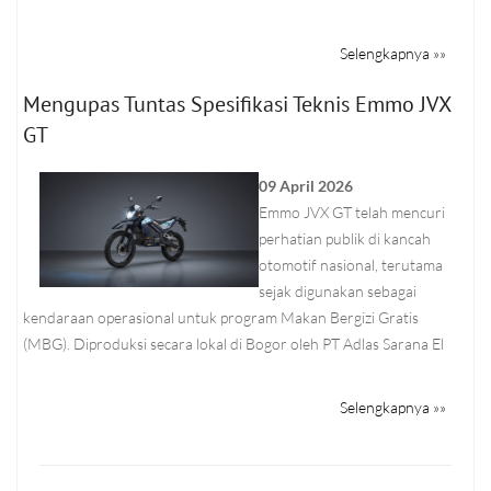
Selengkapnya »»
Mengupas Tuntas Spesifikasi Teknis Emmo JVX
GT
09 April 2026
Emmo JVX GT telah mencuri
perhatian publik di kancah
otomotif nasional, terutama
sejak digunakan sebagai
kendaraan operasional untuk program Makan Bergizi Gratis
(MBG). Diproduksi secara lokal di Bogor oleh PT Adlas Sarana El
Selengkapnya »»