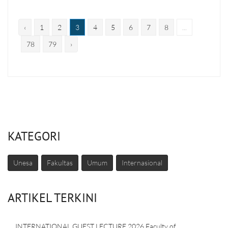
‹
1
2
3
4
5
6
7
8
...
78
79
›
KATEGORI
Unesa
Fakultas
Umum
Internasional
ARTIKEL TERKINI
INTERNATIONAL GUEST LECTURE 2026 Faculty of